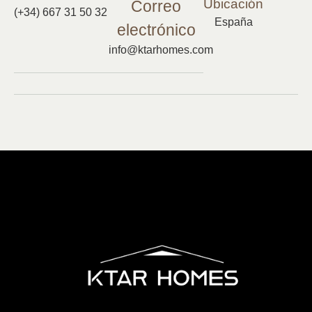
Ubicación
Correo
(+34) 667 31 50 32
España
electrónico
info@ktarhomes.com