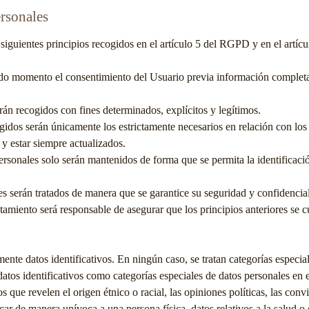
ersonales
 siguientes principios recogidos en el artículo 5 del RGPD y en el artíc
n todo momento el consentimiento del Usuario previa información completa
erán recogidos con fines determinados, explícitos y legítimos.
gidos serán únicamente los estrictamente necesarios en relación con los 
 y estar siempre actualizados.
personales solo serán mantenidos de forma que se permita la identificaci
les serán tratados de manera que se garantice su seguridad y confidencia
atamiento será responsable de asegurar que los principios anteriores se 
nte datos identificativos. En ningún caso, se tratan categorías especia
atos identificativos como categorías especiales de datos personales en 
ue revelen el origen étnico o racial, las opiniones políticas, las convicci
icar de manera unívoca a una persona física, datos relativos a la salud o 