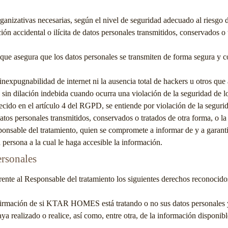
anizativas necesarias, según el nivel de seguridad adecuado al riesgo d
ación accidental o ilícita de datos personales transmitidos, conservados 
e asegura que los datos personales se transmiten de forma segura y confi
inexpugnabilidad de internet ni la ausencia total de hackers u otros que
in dilación indebida cuando ocurra una violación de la seguridad de lo
blecido en el artículo 4 del RGPD, se entiende por violación de la seguri
e datos personales transmitidos, conservados o tratados de otra forma, o 
ponsable del tratamiento, quien se compromete a informar de y a garanti
persona a la cual le haga accesible la información.
ersonales
 frente al Responsable del tratamiento los siguientes derechos reconoc
irmación de si
KTAR HOMES
está tratando o no sus datos personales 
ya realizado o realice, así como, entre otra, de la información disponible