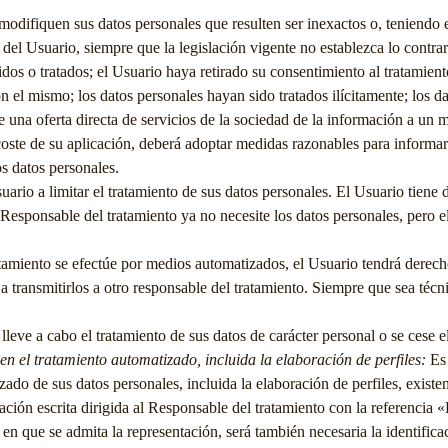
odifiquen sus datos personales que resulten ser inexactos o, teniendo e
del Usuario, siempre que la legislación vigente no establezca lo contrar
idos o tratados; el Usuario haya retirado su consentimiento al tratamient
on el mismo; los datos personales hayan sido tratados ilícitamente; los
e una oferta directa de servicios de la sociedad de la información a un
coste de su aplicación, deberá adoptar medidas razonables para informar 
os datos personales.
ario a limitar el tratamiento de sus datos personales. El Usuario tiene
 el Responsable del tratamiento ya no necesite los datos personales, pero
tamiento se efectúe por medios automatizados, el Usuario tendrá derecho
 transmitirlos a otro responsable del tratamiento. Siempre que sea técn
lleve a cabo el tratamiento de sus datos de carácter personal o se cese 
n el tratamiento automatizado, incluida la elaboración de perfiles:
Es 
do de sus datos personales, incluida la elaboración de perfiles, existent
ación escrita dirigida al Responsable del tratamiento con la referenci
en que se admita la representación, será también necesaria la identific